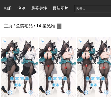
相册
浏览
最受关注
最新图片
主页
/
鱼窝宅品
/
14.星见雅
5