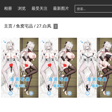
相册
浏览
最受关注
最新图片
主页
/
鱼窝宅品
/
27.白凤
3