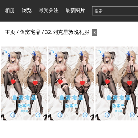
相册
浏览
最受关注
最新图片
主页
/
鱼窝宅品
/
32.列克星敦晚礼服
8