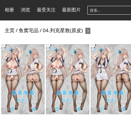
相册
浏览
最受关注
最新图片
主页
/
鱼窝宅品
/
04.列克星敦(原皮)
3