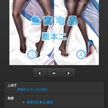
上传于
星期六 6 十二月 2025
相册
鱼窝宅品
/
29.建武