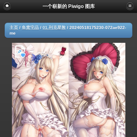
一个崭新的 Piwigo 图库
主页
/
鱼窝宅品
/
01.列克星敦
/
20240518175230-072ae922-
me