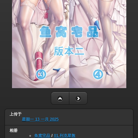
上传于
星期一 13 一月 2025
相册
鱼窝宅品
/
01.列克星敦