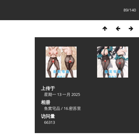
89/140
上传于
星期一 13 一月 2025
相册
鱼窝宅品
/
16.密苏里
访问量
66313