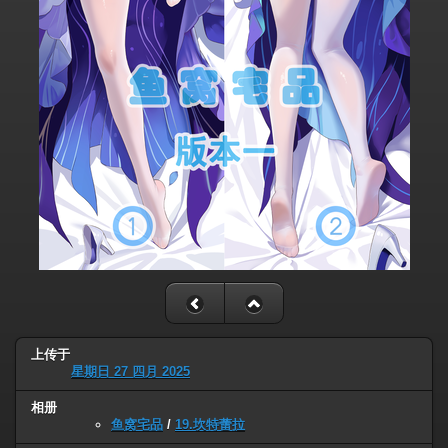
上传于
星期日 27 四月 2025
相册
鱼窝宅品
/
19.坎特蕾拉