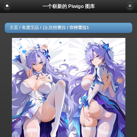
一个崭新的 Piwigo 图库
主页
/
鱼窝宅品
/
19.坎特蕾拉
/
坎特雷拉1